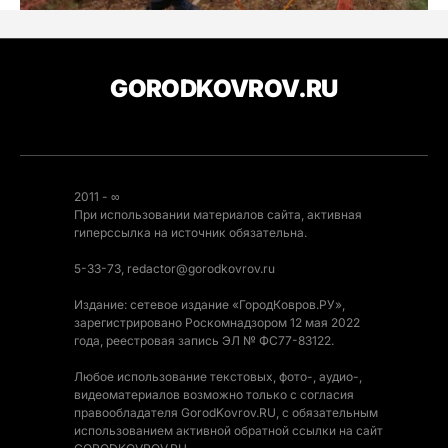
GORODKOVROV.RU
2011 - ∞
При использовании материалов сайта, активная
гиперссылка на источник обязательна.
5-33-73, redactor@gorodkovrov.ru
Издание: сетевое издание «ГородКовров.РУ»,
зарегистрировано Роскомнадзором 12 мая 2022
года, реестровая запись ЭЛ № ФС77-83122.
Любое использование текстовых, фото-, аудио-,
видеоматериалов возможно только с согласия
правообладателя GorodKovrov.RU, с обязательным
использованием активной обратной ссылки на сайт