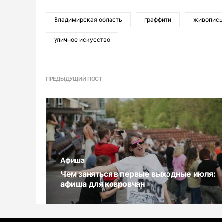
Владимирская область
граффити
живопис
уличное искусство
ПРЕДЫДУЩИЙ ПОСТ
Афиша
Чем заняться в первые выходные июля:
афиша для ковровчан