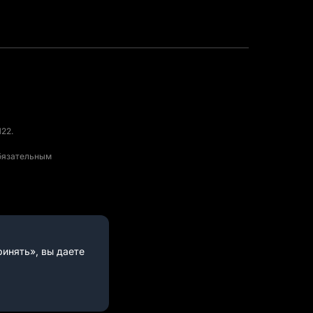
22.
обязательным
инять», вы даете