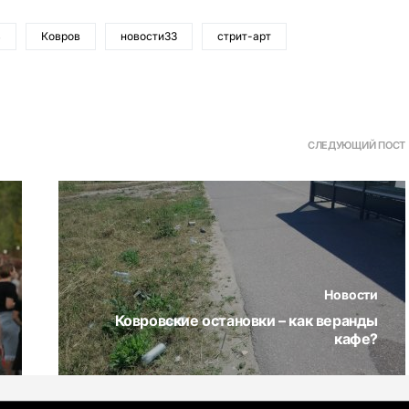
ь
Ковров
новости33
стрит-арт
СЛЕДУЮЩИЙ ПОСТ
Новости
Ковровские остановки – как веранды
кафе?