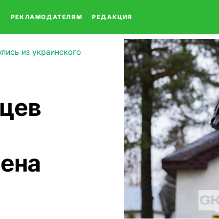
О
РЕКЛАМОДАТЕЛЯМ
РЕДАКЦИЯ
лись из украинского
рцев
лена