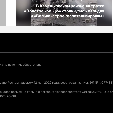
В Камешковском районе на трассе
«Золотое кольцо» столкнулись «Хонда»
и «Вольво»: трое госпитализированы
а на источник обязательна.
овано Роскомнадзором 12 мая 2022 года, реестровая запись ЭЛ № ФС77-831
ериалов возможно только с согласия правообладателя GorodKovrov.RU, с 
ODKOVROV.RU