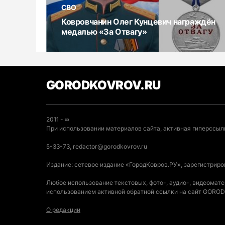
СВО
Ковровчанин Олег Кунцевич награждён
медалью «За Отвагу»
GORODKOVROV.RU
2011 - ∞
При использовании материалов сайта, активная гиперссылк
5-33-73, redactor@gorodkovrov.ru
Издание: сетевое издание «ГородКовров.РУ», зарегистрир
Любое использование текстовых, фото-, аудио-, видеомат
использованием активной обратной ссылки на сайт GOR
О редакции