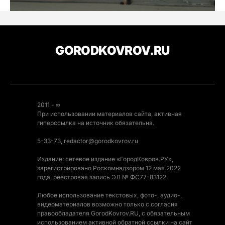
GORODKOVROV.RU
2011 - ∞
При использовании материалов сайта, активная
гиперссылка на источник обязательна.
5-33-73, redactor@gorodkovrov.ru
Издание: сетевое издание «ГородКовров.РУ»,
зарегистрировано Роскомнадзором 12 мая 2022
года, реестровая запись ЭЛ № ФС77-83122.
Любое использование текстовых, фото-, аудио-,
видеоматериалов возможно только с согласия
правообладателя GorodKovrov.RU, с обязательным
использованием активной обратной ссылки на сайт