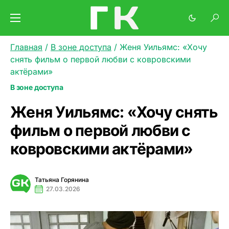
Главная
/
В зоне доступа
/
Женя Уильямс: «Хочу
снять фильм о первой любви с ковровскими
актёрами»
В зоне доступа
Женя Уильямс: «Хочу снять
фильм о первой любви с
ковровскими актёрами»
Татьяна Горянина
27.03.2026