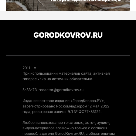
GORODKOVROV.RU
2011 - ∞
При использовании материалов сайта, активная
гиперссылка на источник обязательна.
5-33-73, redactor@gorodkovrov.ru
Издание: сетевое издание «ГородКовров.РУ»,
зарегистрировано Роскомнадзором 12 мая 2022
года, реестровая запись ЭЛ № ФС77-83122.
Любое использование текстовых, фото-, аудио-,
видеоматериалов возможно только с согласия
правообладателя GorodKovrov.RU, с обязательным