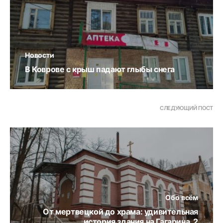
Новости
В Коврове с крыш падают глыбы снега
СЛЕДУЮЩИЙ ПОСТ
Обо всём
От мертвецкой до храма: удивительная
история здания на Гагарина, 2