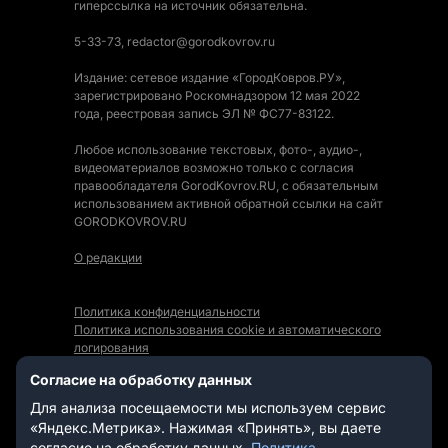
гиперссылка на источник обязательна.
5-33-73, redactor@gorodkovrov.ru
Издание: сетевое издание «ГородКовров.РУ»,
зарегистрировано Роскомнадзором 12 мая 2022
года, реестровая запись ЭЛ № ФС77-83122.
Любое использование текстовых, фото-, аудио-,
видеоматериалов возможно только с согласия
правообладателя GorodKovrov.RU, с обязательным
использованием активной обратной ссылки на сайт
GORODKOVROV.RU
О редакции
Политика конфиденциальности
Политика использования cookie и автоматического
логирования
Правила использования Контента
Согласие на обработку данных
Мы в социальных сетях:
Для анализа посещаемости мы используем сервис
«Яндекс.Метрика». Нажимая «Принять», вы даете
согласие на обработку данных.
Политика