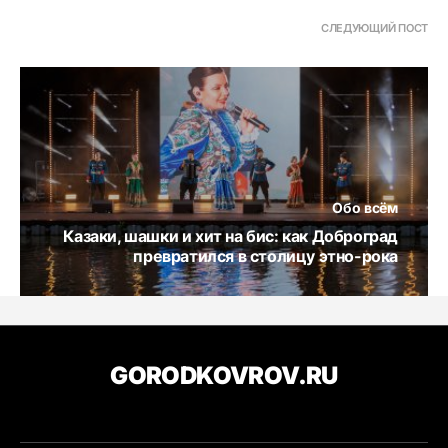
СЛЕДУЮЩИЙ ПОСТ
Обо всём
Казаки, шашки и хит на бис: как Доброград
превратился в столицу этно-рока
GORODKOVROV.RU