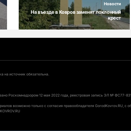
Новости
На въезде в Ковров заменят поклонный
крест
а на источник обязательна.
овано Роскомнадзором 12 мая 2022 года, реестровая запись ЭЛ № ФС77-831
ериалов возможно только с согласия правообладателя GorodKovrov.RU, с 
ODKOVROV.RU