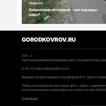
Новости
Ковровские остановки – как веранды
кафе?
GORODKOVROV.RU
2011 - ∞
При использовании материалов сайта, активная гиперссылк
5-33-73, redactor@gorodkovrov.ru
Издание: сетевое издание «ГородКовров.РУ», зарегистрир
Любое использование текстовых, фото-, аудио-, видеомат
использованием активной обратной ссылки на сайт GOR
О редакции