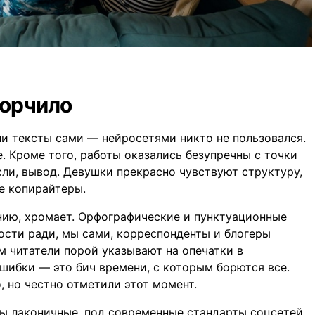
горчило
ли тексты сами — нейросетями никто не пользовался.
. Кроме того, работы оказались безупречны с точки
сли, вывод. Девушки прекрасно чувствуют структуру,
ые копирайтеры.
ению, хромает. Орфографические и пунктуационные
ости ради, мы сами, корреспонденты и блогеры
 читатели порой указывают на опечатки в
шибки — это бич времени, с которым борются все.
, но честно отметили этот момент.
ы лаконичные, под современные стандарты соцсетей,