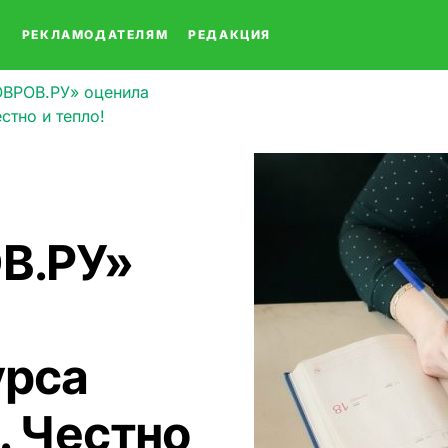
О
РЕКЛАМОДАТЕЛЯМ
РЕДАКЦИЯ
ВРОВ.РУ» оценила
стно и тепло!
В.РУ»
урса
 Честно