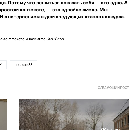
а. Потому что решиться показать себя — это одно. А
епростом контексте, — это вдвойне смело. Мы
. И с нетерпением ждём следующих этапов конкурса.
агмент текста и нажмите
Ctrl+Enter
.
К
новости33
СЛЕДУЮЩИЙ ПОСТ
Обо всём