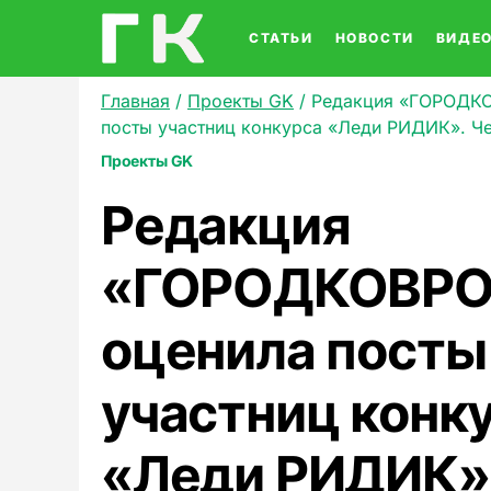
СТАТЬИ
НОВОСТИ
ВИДЕ
Главная
/
Проекты GK
/
Редакция «ГОРОДКО
посты участниц конкурса «Леди РИДИК». Че
Проекты GK
Редакция
«ГОРОДКОВРО
оценила посты
участниц конк
«Леди РИДИК».