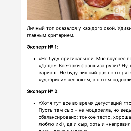
Личный топ оказался у каждого свой. Удиви
главным критерием.
Эксперт № 1
:
«Не буду оригинальной. Мне вкуснее в
«Додо». Всё-таки франшиза рулит! Ну, 
вариант. Не буду лишний раз повторять
«удобрили» чесноком, а потом подпал
Эксперт № 2
:
«Хотя тут все во время дегустаций «то
Пусть там сыр – не моцарелла, но ведь
сбалансировано: тонкое тесто, хороша
люблю их!), да и сыр, хоть и «неправи
очень даже к месту».