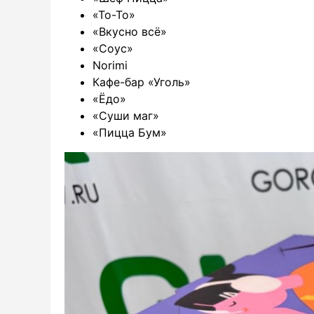
«То-То»
«Вкусно всё»
«Соус»
Norimi
Кафе-бар «Уголь»
«Ёдо»
«Суши маг»
«Пицца Бум»