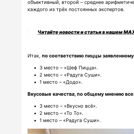
объективный, второй – среднее арифметиче
каждого из трёх постоянных экспертов.
Читайте новости и статьи в нашем MA
Итак,
по соответствию пиццы заявленному 
3 место – «Шеф Пицца».
2 место – «Радуга Суши».
1 место – «Додо».
Вкусовые качества, по общему мнению все
3 место – «Вкусно всё».
2 место – «То То».
1 место – «Радуга Суши».