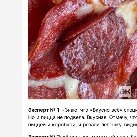
Эксперт № 1
: «Знаю, что «Вкусно всё» спец
Но и пицца не подвела. Вкусная. Отмечу, 
пиццей и коробкой, и резали лепёшку, види
Эксперт № 2
: «В составе томатный соус, б