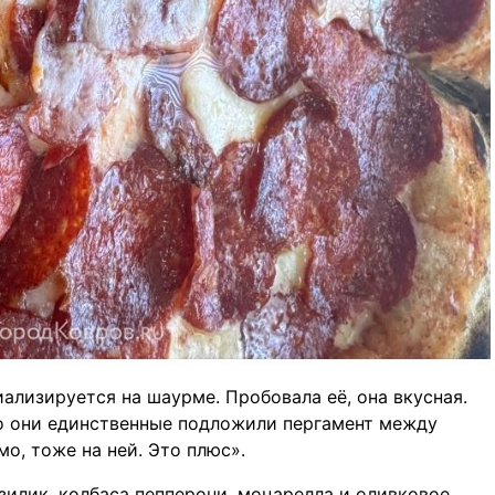
иализируется на шаурме. Пробовала её, она вкусная.
что они единственные подложили пергамент между
мо, тоже на ней. Это плюс».
азилик, колбаса пепперони, моцарелла и оливковое