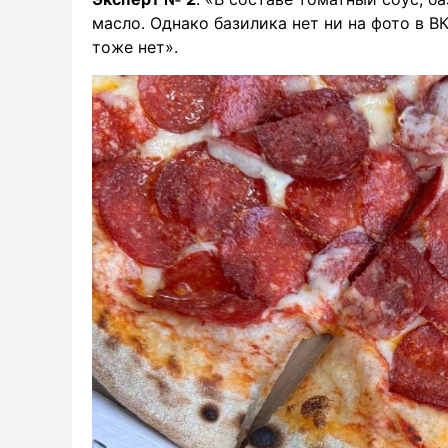
масло. Однако базилика нет ни на фото в ВК
тоже нет».