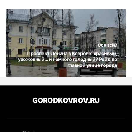
Обо всём
Проспект Ленина в Коврове: красивый,
ухоженный… и немного голодный? Рейд по
главной улице города
GORODKOVROV.RU