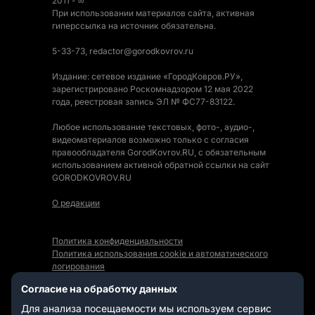
2011 - ∞
При использовании материалов сайта, активная
гиперссылка на источник обязательна.
5-33-73, redactor@gorodkovrov.ru
Издание: сетевое издание «ГородКовров.РУ»,
зарегистрировано Роскомнадзором 12 мая 2022
года, реестровая запись ЭЛ № ФС77-83122.
Любое использование текстовых, фото-, аудио-,
видеоматериалов возможно только с согласия
правообладателя GorodKovrov.RU, с обязательным
использованием активной обратной ссылки на сайт
GORODKOVROV.RU
О редакции
Политика конфиденциальности
Политика использования cookie и автоматического
логирования
Правила использования Контента
Согласие на обработку данных
Мы в социальных сетях:
Для анализа посещаемости мы используем сервис