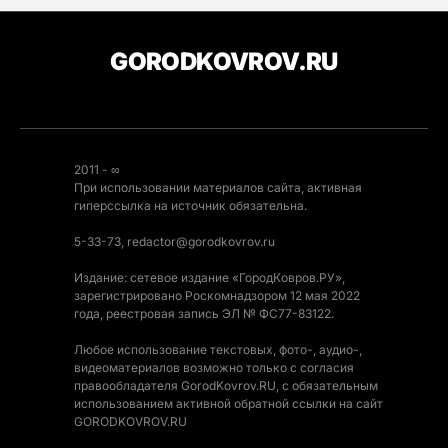
GORODKOVROV.RU
2011 - ∞
При использовании материалов сайта, активная
гиперссылка на источник обязательна.
5-33-73, redactor@gorodkovrov.ru
Издание: сетевое издание «ГородКовров.РУ»,
зарегистрировано Роскомнадзором 12 мая 2022
года, реестровая запись ЭЛ № ФС77-83122.
Любое использование текстовых, фото-, аудио-,
видеоматериалов возможно только с согласия
правообладателя GorodKovrov.RU, с обязательным
использованием активной обратной ссылки на сайт
GORODKOVROV.RU