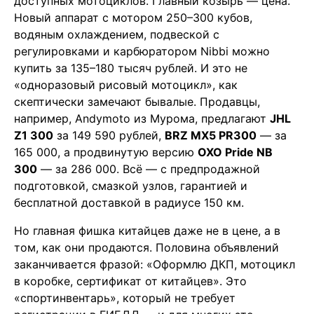
доступных мотоциклов. Главный козырь — цена.
Новый аппарат с мотором 250–300 кубов,
водяным охлаждением, подвеской с
регулировками и карбюратором Nibbi можно
купить за 135–180 тысяч рублей. И это не
«одноразовый рисовый мотоцикл», как
скептически замечают бывалые. Продавцы,
например, Andymoto из Мурома, предлагают
JHL
Z1 300
за 149 590 рублей,
BRZ MX5 PR300
— за
165 000, а продвинутую версию
OXO Pride NB
300
— за 286 000. Всё — с предпродажной
подготовкой, смазкой узлов, гарантией и
бесплатной доставкой в радиусе 150 км.
Но главная фишка китайцев даже не в цене, а в
том, как они продаются. Половина объявлений
заканчивается фразой: «Оформлю ДКП, мотоцикл
в коробке, сертификат от китайцев». Это
«спортинвентарь», который не требует