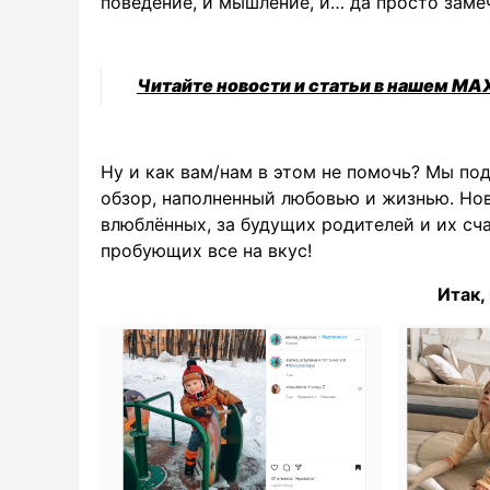
поведение, и мышление, и… да просто заме
Читайте новости и статьи в нашем MA
Ну и как вам/нам в этом не помочь? Мы по
обзор, наполненный любовью и жизнью. Но
влюблённых, за будущих родителей и их сч
пробующих все на вкус!
Итак,