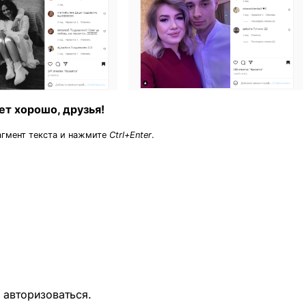
ет хорошо, друзья!
агмент текста и нажмите
Ctrl+Enter
.
о
авторизоваться
.