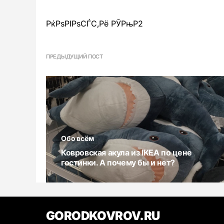
РќРѕРІРѕСЃС‚Рё РЎРњР2
ПРЕДЫДУЩИЙ ПОСТ
Обо всём
Ковровская акула из IKEA по цене
гостинки. А почему бы и нет?
GORODKOVROV.RU