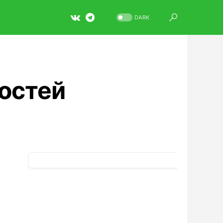
DARK
гостей