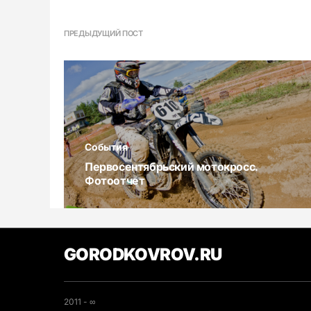
ПРЕДЫДУЩИЙ ПОСТ
События
Первосентябрьский мотокросс.
Фотоотчет
GORODKOVROV.RU
2011 - ∞