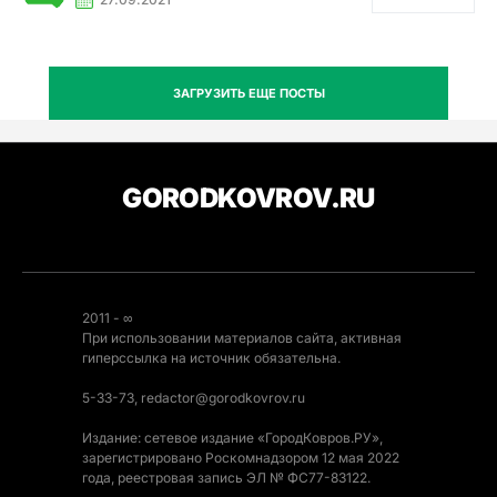
ЗАГРУЗИТЬ ЕЩЕ ПОСТЫ
GORODKOVROV.RU
2011 - ∞
При использовании материалов сайта, активная
гиперссылка на источник обязательна.
5-33-73, redactor@gorodkovrov.ru
Издание: сетевое издание «ГородКовров.РУ»,
зарегистрировано Роскомнадзором 12 мая 2022
года, реестровая запись ЭЛ № ФС77-83122.