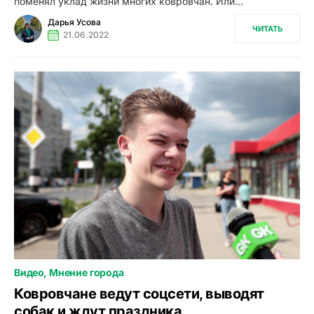
поменял уклад жизни многих ковровчан. Или…
Дарья Усова
ЧИТАТЬ
21.06.2022
Видео
Мнение города
0
Ковровчане ведут соцсети, выводят
собак и ждут праздника