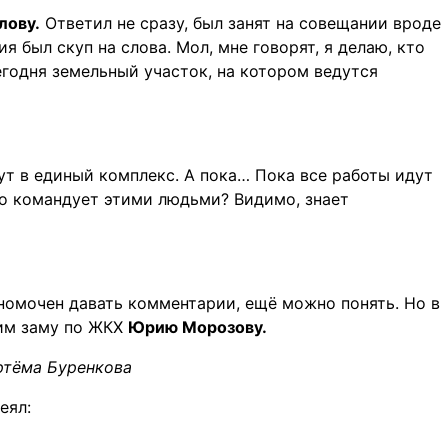
лову.
Ответил не сразу, был занят на совещании вроде
 был скуп на слова. Мол, мне говорят, я делаю, кто
сегодня земельный участок, на котором ведутся
ут в единый комплекс. А пока… Пока все работы идут
то командует этими людьми? Видимо, знает
лномочен давать комментарии, ещё можно понять. Но в
ним заму по ЖКХ
Юрию Морозову.
ртёма Буренкова
еял: