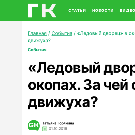
СТАТЬИ
НОВОСТИ
ВИДЕ
Главная
/
События
/
«Ледовый дворец» в око
движуха?
События
«Ледовый двор
окопах. За чей 
движуха?
Татьяна Горянина
01.10.2016