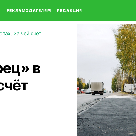
О
РЕКЛАМОДАТЕЛЯМ
РЕДАКЦИЯ
пах. За чей счёт
ец» в
счёт