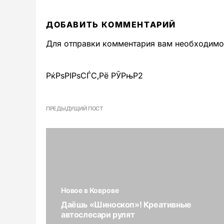
ДОБАВИТЬ КОММЕНТАРИЙ
Для отправки комментария вам необходим
РќРѕРІРѕСЃС‚Рё РЎРњР2
ПРЕДЫДУЩИЙ ПОСТ
Новое в Коврове
Даёшь «Шиноскоп»! Креативные
автослесари рулят