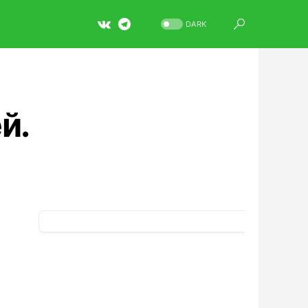
DARK
й.