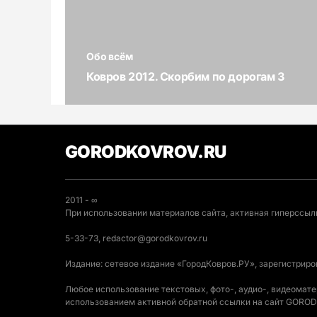
Обо всём
Ковров 2012. Скорбим по дорогам 3
GORODKOVROV.RU
2011 - ∞
При использовании материалов сайта, активная гиперссылк
5-33-73, redactor@gorodkovrov.ru
Издание: сетевое издание «ГородКовров.РУ», зарегистрир
Любое использование текстовых, фото-, аудио-, видеомат
использованием активной обратной ссылки на сайт GOR