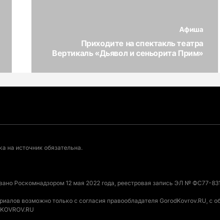
Афиша
Приходите на спектакль театра
Вертикаль «Дьявол и сеньорита Прим»
а на источник обязательна.
овано Роскомнадзором 12 мая 2022 года, реестровая запись ЭЛ № ФС77-831
ериалов возможно только с согласия правообладателя GorodKovrov.RU, с 
ODKOVROV.RU