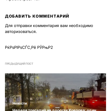
ДОБАВИТЬ КОММЕНТАРИЙ
Для отправки комментария вам необходимо
авторизоваться
.
РќРѕРІРѕСЃС‚Рё РЎРњР2
ПРЕДЫДУЩИЙ ПОСТ
Новости
Неделя трагедий на дорогах Коврова: один