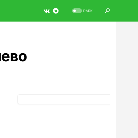
DARK
шево