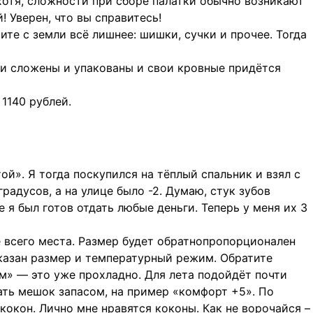
отя, сложности при сборе палатки обычно возникают
! Уверен, что вы справитесь!
ите с земли всё лишнее: шишки, сучки и прочее. Тогда
ки сложены и упакованы и свои кровные придётся
1140 рублей.
й». Я тогда поскупился на тёплый спальник и взял с
адусов, а на улице было -2. Думаю, стук зубов
ле я был готов отдать любые деньги. Теперь у меня их 3
е всего места. Размер будет обратнопропорционален
указан размер и температурный режим. Обратите
м» — это уже прохладно. Для лета подойдёт почти
ать мешок запасом, на пример «комфорт +5». По
кокон. Лично мне нравятся коконы. Как не ворочайся –