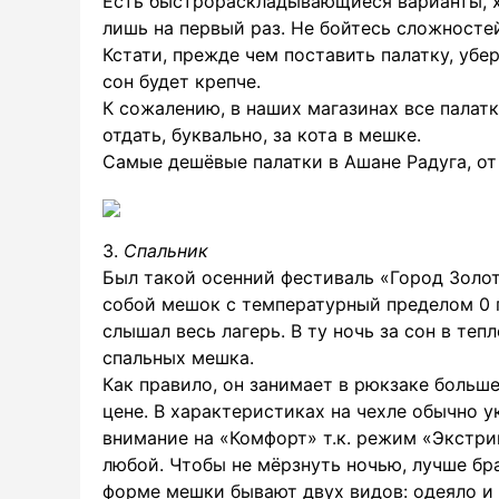
Есть быстрораскладывающиеся варианты, х
лишь на первый раз. Не бойтесь сложностей
Кстати, прежде чем поставить палатку, убер
сон будет крепче.
К сожалению, в наших магазинах все палат
отдать, буквально, за кота в мешке.
Самые дешёвые палатки в Ашане Радуга, от 
3.
Спальник
Был такой осенний фестиваль «Город Золото
собой мешок с температурный пределом 0 гр
слышал весь лагерь. В ту ночь за сон в теп
спальных мешка.
Как правило, он занимает в рюкзаке больш
цене. В характеристиках на чехле обычно 
внимание на «Комфорт» т.к. режим «Экстри
любой. Чтобы не мёрзнуть ночью, лучше бр
форме мешки бывают двух видов: одеяло и 