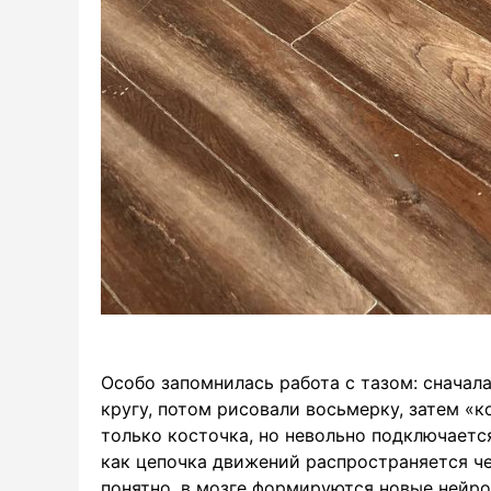
Особо запомнилась работа с тазом: снача
кругу, потом рисовали восьмерку, затем «к
только косточка, но невольно подключается
как цепочка движений распространяется чер
понятно, в мозге формируются новые нейро