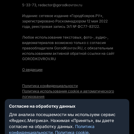
5-33-73, redactor@gorodkovrov.ru
Издание: сетевое издание «ГородКовров.РУ»,
зарегистрировано Роскомнадзором 12 мая 2022
года, реестровая запись ЭЛ № ФС77-83122.
Любое использование текстовых, фото-, аудио-,
видеоматериалов возможно только с согласия
правообладателя GorodKovrov.RU, с обязательным
использованием активной обратной ссылки на сайт
GORODKOVROV.RU
О редакции
Политика конфиденциальности
Политика использования cookie и автоматического
логирования
Правила использования Контента
Согласие на обработку данных
Мы в социальных сетях:
Для анализа посещаемости мы используем сервис
«Яндекс.Метрика». Нажимая «Принять», вы даете
согласие на обработку данных.
Политика
конфиденциальности
,
Политика cookie
.