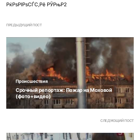
РќРѕРІРѕСЃС‚Рё РЎРњР2
ПРЕДЫДУЩИЙ ПОСТ
Происшествия
Срочный репортаж: Пожар на Моховой
(фото+видео)
СЛЕДУЮЩИЙ ПОСТ