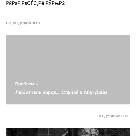
РќРѕРІРѕСЃС‚Рё РЎРњР2
ПРЕДЫДУЩИЙ ПОСТ
Проблемы
Любит наш народ… Случай в Абу-Даби
СЛЕДУЮЩИЙ ПОСТ