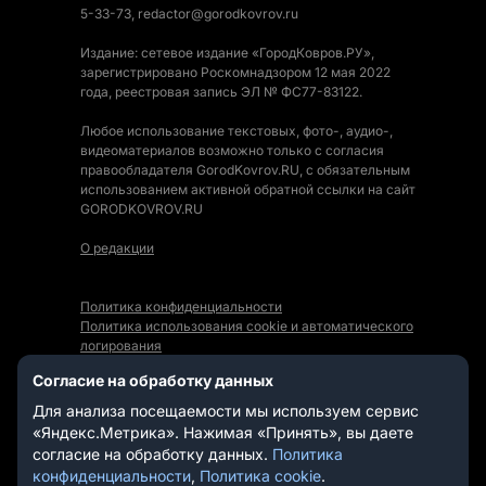
5-33-73, redactor@gorodkovrov.ru
Издание: сетевое издание «ГородКовров.РУ»,
зарегистрировано Роскомнадзором 12 мая 2022
года, реестровая запись ЭЛ № ФС77-83122.
Любое использование текстовых, фото-, аудио-,
видеоматериалов возможно только с согласия
правообладателя GorodKovrov.RU, с обязательным
использованием активной обратной ссылки на сайт
GORODKOVROV.RU
О редакции
Политика конфиденциальности
Политика использования cookie и автоматического
логирования
Правила использования Контента
Согласие на обработку данных
Мы в социальных сетях:
Для анализа посещаемости мы используем сервис
«Яндекс.Метрика». Нажимая «Принять», вы даете
согласие на обработку данных.
Политика
конфиденциальности
,
Политика cookie
.
СТАТЬИ