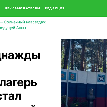
О
РЕКЛАМОДАТЕЛЯМ
РЕДАКЦИЯ
 Солнечный навсегда»:
 ведущей Анны
днажды
 лагерь
стал