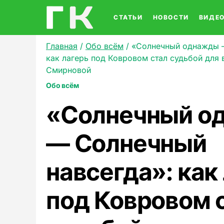
СТАТЬИ
НОВОСТИ
ВИДЕ
Главная
/
Обо всём
/
«Солнечный однажды —
как лагерь под Ковровом стал судьбой для
Смирновой
Обо всём
«Солнечный о
— Солнечный
навсегда»: как
под Ковровом 