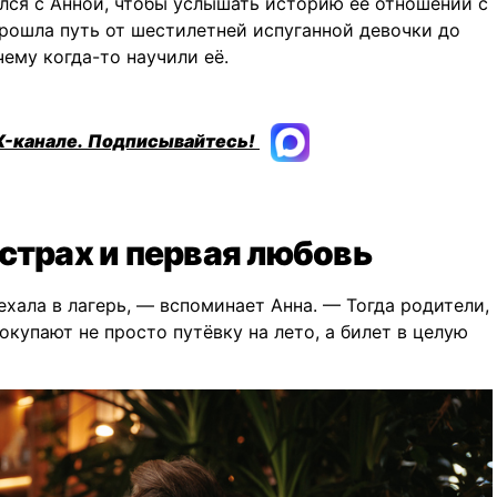
ся с Анной, чтобы услышать историю её отношений с
прошла путь от шестилетней испуганной девочки до
чему когда-то научили её.
X-канале.
Подписывайтесь!
страх и первая любовь
ехала в лагерь, — вспоминает Анна. — Тогда родители,
окупают не просто путёвку на лето, а билет в целую