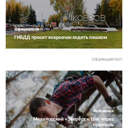
Официально
ГИБДД просит ковровчан ходить пешком
СЛЕДУЮЩИЙ ПОСТ
Увлечения
Мелеховский «Эверест». Шаг через
пропасть