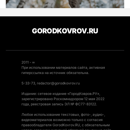
GORODKOVROV.RU
2011 - ∞
При использовании материалов сайта, активная
гиперссылка на источник обязательна.
5-33-73, redactor@gorodkovrov.ru
Издание: сетевое издание «ГородКовров.РУ»,
зарегистрировано Роскомнадзором 12 мая 2022
года, реестровая запись ЭЛ № ФС77-83122.
Любое использование текстовых, фото-, аудио-,
видеоматериалов возможно только с согласия
правообладателя GorodKovrov.RU, с обязательным