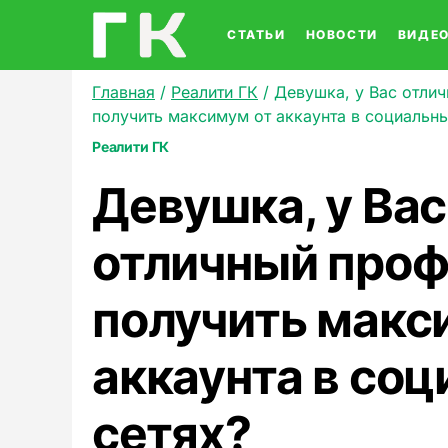
СТАТЬИ
НОВОСТИ
ВИДЕ
Главная
/
Реалити ГК
/
Девушка, у Вас отлич
получить максимум от аккаунта в социальны
Реалити ГК
Девушка, у Вас
отличный проф
получить макс
аккаунта в со
сетях?