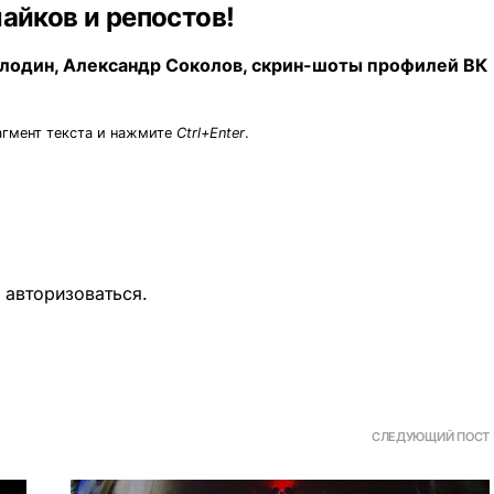
лайков и репостов!
олодин, Александр Соколов, скрин-шоты профилей ВК
агмент текста и нажмите
Ctrl+Enter
.
о
авторизоваться
.
СЛЕДУЮЩИЙ ПОСТ