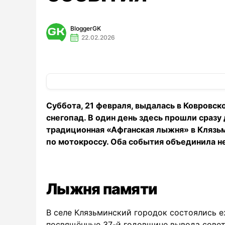
BloggerGK
22.02.2026
Суббота, 21 февраля, выдалась в Ковровск
снегопад. В один день здесь прошли сраз
традиционная «Афганская лыжня» в Клязь
по мотокроссу. Оба события объединила не
Лыжня памяти
В селе Клязьминский городок состоялись 
посвящённые 37-й годовщине вывода советс