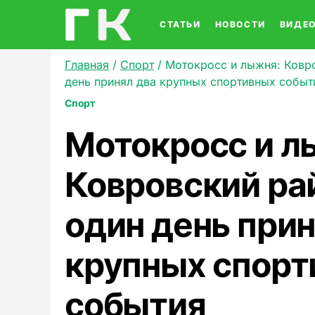
СТАТЬИ
НОВОСТИ
ВИДЕ
Главная
/
Спорт
/
Мотокросс и лыжня: Ковро
день принял два крупных спортивных событ
Спорт
Мотокросс и л
Ковровский ра
один день прин
крупных спорт
события