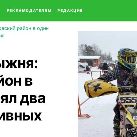
О
РЕКЛАМОДАТЕЛЯМ
РЕДАКЦИЯ
вский район в один
ия
ыжня:
йон в
ял два
ивных