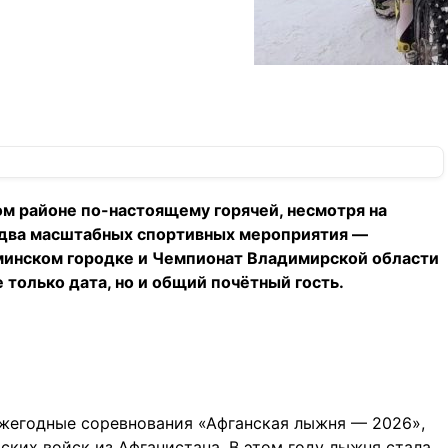
ом районе по-настоящему горячей, несмотря на
у два масштабных спортивных мероприятия —
минском городке и Чемпионат Владимирской области
 только дата, но и общий почётный гость.
ежегодные соревнования «Афганская лыжня — 2026»,
ких войск из Афганистана. В этом году лыжня стала