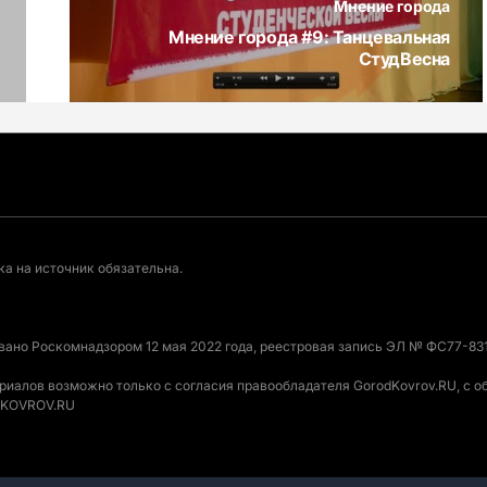
Мнение города
Мнение города #9: Танцевальная
СтудВесна
а на источник обязательна.
овано Роскомнадзором 12 мая 2022 года, реестровая запись ЭЛ № ФС77-831
ериалов возможно только с согласия правообладателя GorodKovrov.RU, с 
ODKOVROV.RU