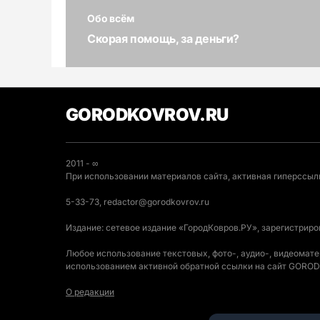
Обо всём
Скорая помощь, за деньги?
GORODKOVROV.RU
2011 - ∞
При использовании материалов сайта, активная гиперссылк
5-33-73, redactor@gorodkovrov.ru
Издание: сетевое издание «ГородКовров.РУ», зарегистрир
Любое использование текстовых, фото-, аудио-, видеомат
использованием активной обратной ссылки на сайт GOR
О редакции