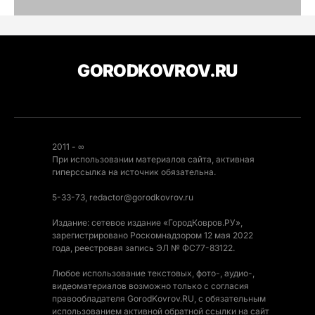
GORODKOVROV.RU
2011 - ∞
При использовании материалов сайта, активная
гиперссылка на источник обязательна.
5-33-73, redactor@gorodkovrov.ru
Издание: сетевое издание «ГородКовров.РУ»,
зарегистрировано Роскомнадзором 12 мая 2022
года, реестровая запись ЭЛ № ФС77-83122.
Любое использование текстовых, фото-, аудио-,
видеоматериалов возможно только с согласия
правообладателя GorodKovrov.RU, с обязательным
использованием активной обратной ссылки на сайт