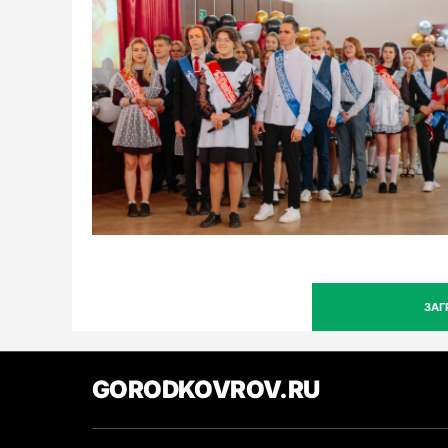
0
ЗАГ
GORODKOVROV.RU